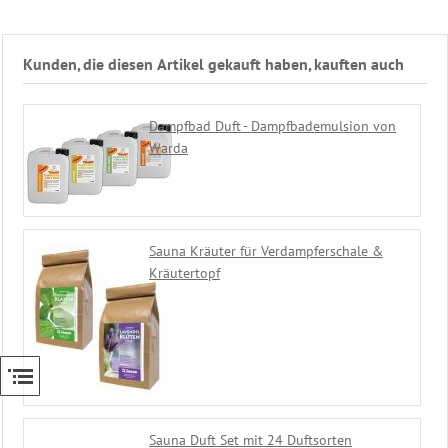
Saunabürsten
Sauna
Textilien
Kunden, die diesen Artikel gekauft haben, kauften auch
Kopfstütze
Leuchten
&
Dampfbad Duft - Dampfbademulsion von
Co
Warda
Ausstattung
Sauna
Vorraum
Bodenroste
Bodenmatte
Sauna Kräuter für Verdampferschale &
Garderoben
Kräutertopf
Armbänder
Farblicht
Fußbadewanne
Schwallldusche
Kneippschlauch
Eimer
Schwalldusche
Sauna Duft Set mit 24 Duftsorten
Regendusche