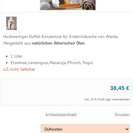
Sanariumduft
Kräuterkissen
&
Kräuter
100%
Hochwertiges Duftöl Konzentrat für Erlebnisdusche von Warda.
naturreine
Hergestellt aus
natürlichen Ätherischen Ölen
.
ätherische
Öle
1 Liter
Dampfbad
Eisminze, Lemongras, Maracuja, Pfirsich, Tropic
Duft
z.Z. nicht lieferbar
Duft
Erlebnisdusche
Dampfstein
38,45 €
Kräutertopf
&
inkl. 19 % MwSt. zzgl.
Versandkosten
mehr
Saunasalz
Artikeldatenblatt:
Drucken
-
Badesalz
Saunahonig