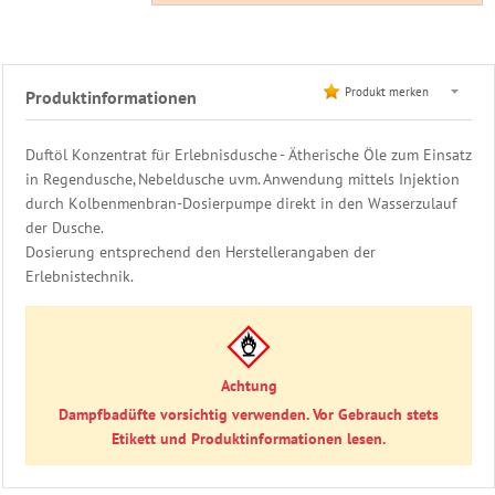
und
Massageöle
Whirlpool
Produkt merken
Produktinformationen
&
Bade
Duftöl Konzentrat für Erlebnisdusche - Ätherische Öle zum Einsatz
Duftöl
in Regendusche, Nebeldusche uvm. Anwendung mittels Injektion
Saunakübel
durch Kolbenmenbran-Dosierpumpe direkt in den Wasserzulauf
&
der Dusche.
Saunakelle
Dosierung entsprechend den Herstellerangaben der
Sauna-
Erlebnistechnik.
Meßgeräte
&
Uhr
Sauna-
Schilder
Achtung
&
Dampfbadüfte vorsichtig verwenden. Vor Gebrauch stets
Badetafel
Etikett und Produktinformationen lesen.
Birkenreisig
&