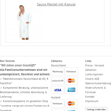
Sauna Mantel mit Kapuze
Ihre Vorteile
Zahlarten
Links
"Wir leben unser Geschäft!"
Deutschland:
Preise - Versand
Als Familienunternehmen sind wir
Zahlarten
unkompliziert, flexibiel und schnell.
Lieferregionen
✓ Paketdienstware Deutschland ab 80,- €
Unsere AGB
frachtfrei*
Datenschutzerklärung
✓ Kompetente Beratung, unkomplizierte
Widerrufsrecht &
Bestellannahme, schnelle Abwicklung &
Formular
Lieferung
Kontakt
Ausland:
✓ Kostentransparenz im gesamten Shop
Impressum
* Ausnahme: wenige sehr schwere Produkte wie z.B.
Vertrag widerrufen
Saunasteine