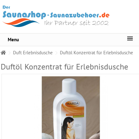
Menu
Sortiment
Duft Erlebnisdusche
Duftöl Konzentrat für Erlebnisdusche
Warda
Saunaduft
Duftöl Konzentrat für Erlebnisdusche
150
Duftnoten
Finnsa
Saunaaufguss-
Konzentrat
Saunaaufguss
-
Duft
Set
Warda