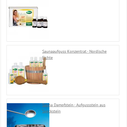
Stachelbrause
Tauchbecken
von
Blumenberg
Tauchbecken
von
Achleitner
Tauchbecken
Saunaaufguss Konzentrat - Nordische
mit
Fichte
Überlaufrinne
Gesundliege
Stapelliege
Gesundliege
Schnur
bespannt
Saunaliege
Sauna Dampfstein - Aufgussstein aus
Bäderliege
Speckstein
Reinigung
&
Desinfektion