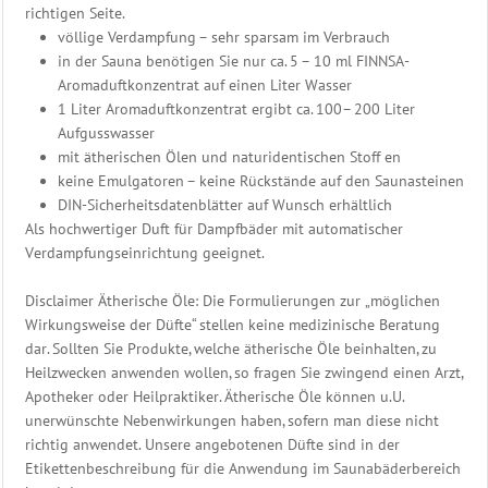
Bade
richtigen Seite.
Duftöl
völlige Verdampfung – sehr sparsam im Verbrauch
Saunakübel
in der Sauna benötigen Sie nur ca. 5 – 10 ml FINNSA-
&
Aromaduftkonzentrat auf einen Liter Wasser
Saunakelle
1 Liter Aromaduftkonzentrat ergibt ca. 100– 200 Liter
Sauna-
Aufgusswasser
Meßgeräte
mit ätherischen Ölen und naturidentischen Stoff en
&
keine Emulgatoren – keine Rückstände auf den Saunasteinen
Uhr
DIN-Sicherheitsdatenblätter auf Wunsch erhältlich
Sauna-
Als hochwertiger Duft für Dampfbäder mit automatischer
Schilder
Verdampfungseinrichtung geeignet.
&
Badetafel
Disclaimer Ätherische Öle: Die Formulierungen zur „möglichen
Birkenreisig
Wirkungsweise der Düfte“ stellen keine medizinische Beratung
&
dar. Sollten Sie Produkte, welche ätherische Öle beinhalten, zu
Saunabürsten
Heilzwecken anwenden wollen, so fragen Sie zwingend einen Arzt,
Sauna
Apotheker oder Heilpraktiker. Ätherische Öle können u.U.
Textilien
unerwünschte Nebenwirkungen haben, sofern man diese nicht
Kopfstütze
richtig anwendet. Unsere angebotenen Düfte sind in der
Leuchten
Etikettenbeschreibung für die Anwendung im Saunabäderbereich
&