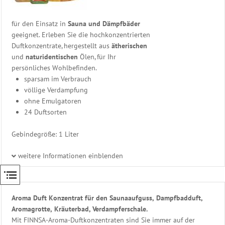
naturreine
ätherische
für den Einsatz in
Sauna und Dämpfbäder
Öle
geeignet. Erleben Sie die hochkonzentrierten
Dampfbad
Duftkonzentrate, hergestellt aus
ätherischen
Duft
und
naturidentischen
Ölen, für Ihr
Duft
persönliches Wohlbefinden.
Erlebnisdusche
sparsam im Verbrauch
Dampfstein
völlige Verdampfung
Kräutertopf
ohne Emulgatoren
&
24 Duftsorten
mehr
Saunasalz
Gebindegröße: 1 Liter
-
Badesalz
weitere Informationen einblenden
Saunahonig
und
Massageöle
Aroma Duft Konzentrat für den Saunaaufguss, Dampfbadduft,
Whirlpool
Aromagrotte, Kräuterbad, Verdampferschale.
&
Mit FINNSA-Aroma-Duftkonzentraten sind Sie immer auf der