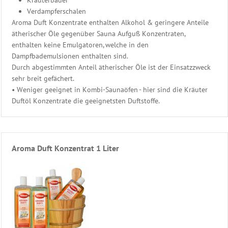
Kräuterbäder
Spezial
Verdampferschalen
Duft
Aroma Duft Konzentrate enthalten Alkohol & geringere Anteile
Öl
ätherischer Öle gegenüber Sauna Aufguß Konzentraten,
Konzentrat
enthalten keine Emulgatoren, welche in den
Aroma
Dampfbademulsionen enthalten sind.
Duft
Durch abgestimmten Anteil ätherischer Öle ist der Einsatzzweck
Konzentrat
sehr breit gefächert.
Menthol
• Weniger geeignet in Kombi-Saunaöfen - hier sind die Kräuter
zum
Duftöl Konzentrate die geeignetsten Duftstoffe.
Saunaaufguss
Saunaaufguss
-
Duft
Aroma Duft Konzentrat 1 Liter
Set
Warda
Sanariumduft
Kräuterkissen
&
Kräuter
100%