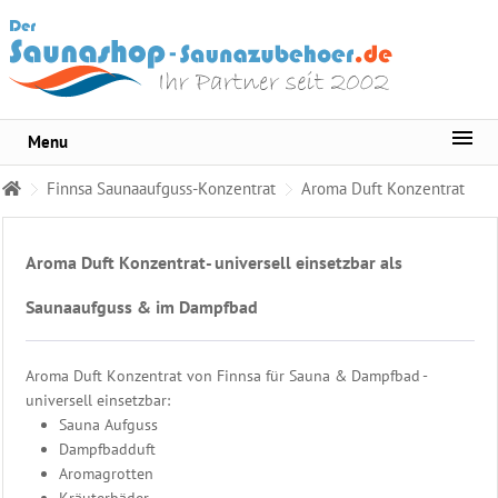
Menu
Sortiment
Finnsa Saunaaufguss-Konzentrat
Aroma Duft Konzentrat
Warda
Saunaduft
150
Aroma Duft Konzentrat- universell einsetzbar als
Duftnoten
Finnsa
Saunaaufguss & im Dampfbad
Saunaaufguss-
Konzentrat
Aroma Duft Konzentrat von Finnsa für Sauna & Dampfbad -
Finnsa
universell einsetzbar:
-
Sauna Aufguss
klassisch
Dampfbadduft
Finnsa
Aromagrotten
-