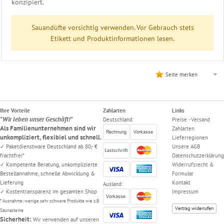
konzipiert.
Co
Ausstattung
Sauandüfte vorsichtig verwenden. Vor Gebrauch stets
Sauna
Etikett und Produktinformationen lesen.
Vorraum
Bodenroste
Bodenmatte
Seite merken
Garderoben
Armbänder
Farblicht
Fußbadewanne
Ihre Vorteile
Zahlarten
Links
"Wir leben unser Geschäft!"
Schwallldusche
Deutschland:
Preise - Versand
Als Familienunternehmen sind wir
Zahlarten
Kneippschlauch
unkompliziert, flexibiel und schnell.
Lieferregionen
Eimer
✓ Paketdienstware Deutschland ab 80,- €
Unsere AGB
Schwalldusche
frachtfrei*
Datenschutzerklärung
Regendusche
✓ Kompetente Beratung, unkomplizierte
Widerrufsrecht &
Bestellannahme, schnelle Abwicklung &
Formular
Stachelbrause
Lieferung
Kontakt
Ausland:
Tauchbecken
✓ Kostentransparenz im gesamten Shop
Impressum
von
* Ausnahme: wenige sehr schwere Produkte wie z.B.
Blumenberg
Vertrag widerrufen
Saunasteine
Tauchbecken
Sicherheit:
Wir verwenden auf unseren