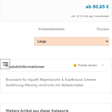
und
ab 80,65 €
Massageöle
inkl. 19 % MwSt. zzgl.
Versandkosten
Whirlpool
&
Artikeldatenblatt:
Drucken
Bade
Duftöl
Saunakübel
&
Saunakelle
Sauna-
Meßgeräte
Produkt merken
Produktinformationen
&
Uhr
Brausearm für Aquafit Regendusche & Kopfbrause. Schwere
Sauna-
Ausführung, Messing verchromt, mit Abdeckrosette.
Schilder
&
Badetafel
Birkenreisig
&
Weitere Artikel aus dieser Kategorie