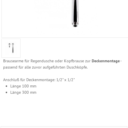
Sanariumduft
Kräuterkissen
&
Kräuter
100%
naturreine
ätherische
Öle
Dampfbad
Brausearme für Regendusche oder Kopfbrause zur
Deckenmontage
-
Duft
passend für alle zuvor aufgeführten Duschköpfe.
Duft
Erlebnisdusche
Anschluß für Deckenmontage: 1/2" x 1/2"
Dampfstein
Länge 100 mm
Kräutertopf
Länge 300 mm
&
mehr
Saunasalz
-
Badesalz
Saunahonig