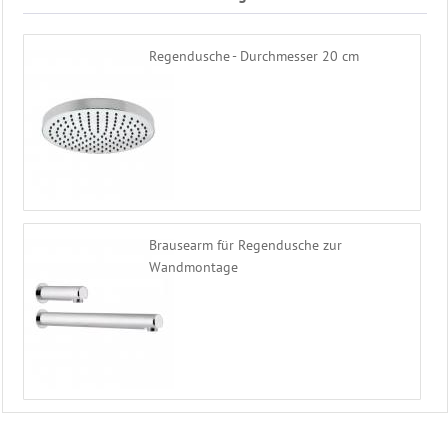
Saunabürsten
Sauna
Textilien
Regendusche - Durchmesser 20 cm
Kopfstütze
Leuchten
&
Co
Ausstattung
Sauna
Vorraum
Bodenroste
Brausearm für Regendusche zur
Bodenmatte
Wandmontage
Garderoben
Armbänder
Farblicht
Fußbadewanne
Schwallldusche
Kneippschlauch
Eimer
Schwalldusche
Regendusche