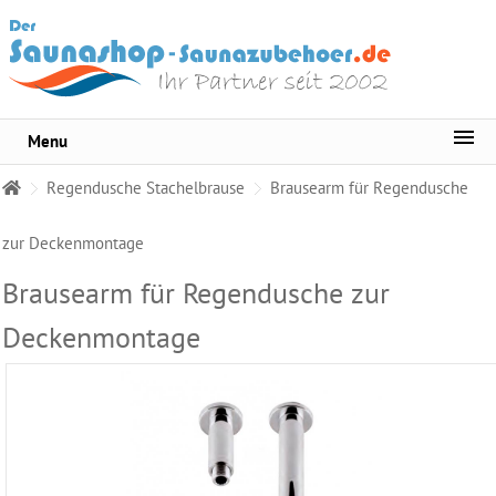
Menu
Sortiment
Regendusche Stachelbrause
Brausearm für Regendusche
Warda
Saunaduft
zur Deckenmontage
150
Duftnoten
Brausearm für Regendusche zur
Finnsa
Saunaaufguss-
Deckenmontage
Konzentrat
Saunaaufguss
-
Duft
Set
Warda