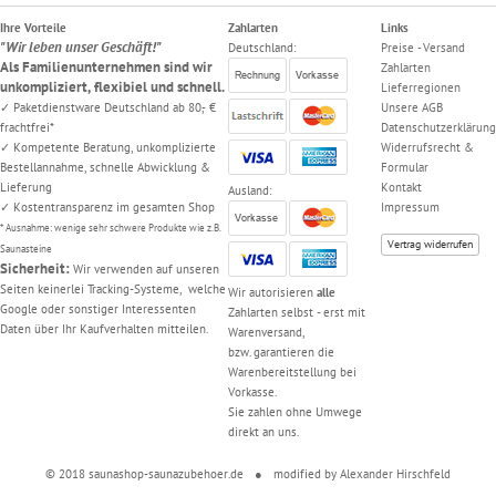
Stachelbrause
Ihre Vorteile
Zahlarten
Links
Tauchbecken
"Wir leben unser Geschäft!"
Deutschland:
Preise - Versand
Als Familienunternehmen sind wir
Zahlarten
von
unkompliziert, flexibiel und schnell.
Lieferregionen
Blumenberg
✓ Paketdienstware Deutschland ab 80,- €
Unsere AGB
Tauchbecken
frachtfrei*
Datenschutzerklärung
von
✓ Kompetente Beratung, unkomplizierte
Widerrufsrecht &
Achleitner
Bestellannahme, schnelle Abwicklung &
Formular
Lieferung
Kontakt
Tauchbecken
Ausland:
✓ Kostentransparenz im gesamten Shop
Impressum
mit
* Ausnahme: wenige sehr schwere Produkte wie z.B.
Überlaufrinne
Vertrag widerrufen
Saunasteine
Gesundliege
Sicherheit:
Wir verwenden auf unseren
Stapelliege
Seiten keinerlei Tracking-Systeme, welche
Wir autorisieren
alle
Google oder sonstiger Interessenten
Gesundliege
Zahlarten selbst - erst mit
Daten über Ihr Kaufverhalten mitteilen.
Warenversand,
Schnur
bzw. garantieren die
bespannt
Warenbereitstellung bei
Saunaliege
Vorkasse.
Bäderliege
Sie zahlen ohne Umwege
direkt an uns.
Reinigung
&
© 2018 saunashop-saunazubehoer.de
●
modified by
Alexander Hirschfeld
Desinfektion